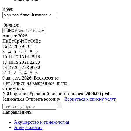
Врач:
Филиал:
Август 2026
Пн
Вт
Ср
Чт
Пт
Сб
Вс
26
27
28
29
30
1
2
3
4
5
6
7
8
9
10
11
12
13
14
15
16
17
18
19
20
21
22
23
24
25
26
27
28
29
30
31
1
2
3
4
5
6
9 августа 2026, Воскресенье
Нет Записи на выбранное число.
Стоимость
УЗИ органов брюшной полости и почек:
2000.00 руб.
Записаться
Открыть корзину
Вернуться к списку услуг
Направления$
Акушерство и гинекология
Аллергология