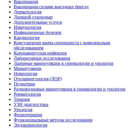
Вакцинация
Вакцинация силами выездных бригад
Дерматология
Дневной стационар
Дополнительные услуги
Иммунология
Инфекционные болезни
Кардиология
Консультации врача-специалиста с комплексным
обследованием
Коронавирусная инфекция
Лабораторные исследования
Лазерные манипуляции в гинекологии и урологии
Манипуляции
Неврология
Отоларингология (ЛОР)
Педиатрия
Радиоволновые манипуляции в гинекологии и урологии
Ревматология
Терапия
УЗИ диагностика
Урология
Физиотерапия
Функциональные методы исследования
Эндокринология