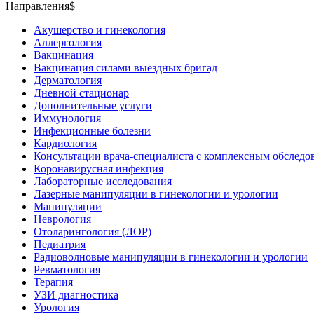
Направления$
Акушерство и гинекология
Аллергология
Вакцинация
Вакцинация силами выездных бригад
Дерматология
Дневной стационар
Дополнительные услуги
Иммунология
Инфекционные болезни
Кардиология
Консультации врача-специалиста с комплексным обследо
Коронавирусная инфекция
Лабораторные исследования
Лазерные манипуляции в гинекологии и урологии
Манипуляции
Неврология
Отоларингология (ЛОР)
Педиатрия
Радиоволновые манипуляции в гинекологии и урологии
Ревматология
Терапия
УЗИ диагностика
Урология