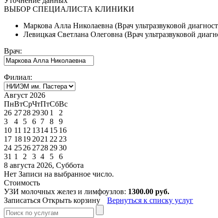
Уточнение данных
ВЫБОР СПЕЦИАЛИСТА КЛИНИКИ
Маркова Алла Николаевна (Врач ультразвуковой диагност
Левицкая Светлана Олеговна (Врач ультразвуковой диагн
Врач:
Филиал:
Август 2026
Пн
Вт
Ср
Чт
Пт
Сб
Вс
26
27
28
29
30
1
2
3
4
5
6
7
8
9
10
11
12
13
14
15
16
17
18
19
20
21
22
23
24
25
26
27
28
29
30
31
1
2
3
4
5
6
8 августа 2026, Суббота
Нет Записи на выбранное число.
Стоимость
УЗИ молочных желез и лимфоузлов:
1300.00 руб.
Записаться
Открыть корзину
Вернуться к списку услуг