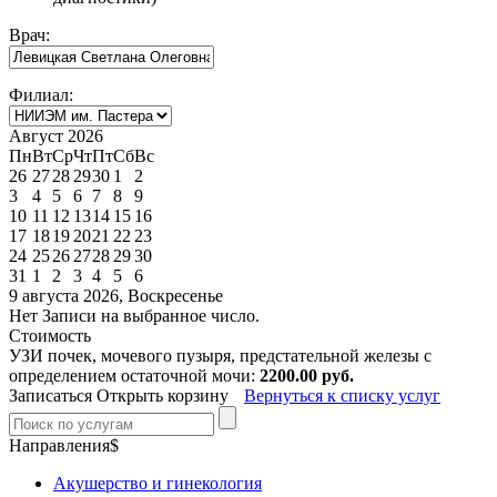
Врач:
Филиал:
Август 2026
Пн
Вт
Ср
Чт
Пт
Сб
Вс
26
27
28
29
30
1
2
3
4
5
6
7
8
9
10
11
12
13
14
15
16
17
18
19
20
21
22
23
24
25
26
27
28
29
30
31
1
2
3
4
5
6
9 августа 2026, Воскресенье
Нет Записи на выбранное число.
Стоимость
УЗИ почек, мочевого пузыря, предстательной железы с
определением остаточной мочи:
2200.00 руб.
Записаться
Открыть корзину
Вернуться к списку услуг
Направления$
Акушерство и гинекология