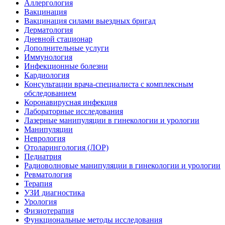
Аллергология
Вакцинация
Вакцинация силами выездных бригад
Дерматология
Дневной стационар
Дополнительные услуги
Иммунология
Инфекционные болезни
Кардиология
Консультации врача-специалиста с комплексным
обследованием
Коронавирусная инфекция
Лабораторные исследования
Лазерные манипуляции в гинекологии и урологии
Манипуляции
Неврология
Отоларингология (ЛОР)
Педиатрия
Радиоволновые манипуляции в гинекологии и урологии
Ревматология
Терапия
УЗИ диагностика
Урология
Физиотерапия
Функциональные методы исследования