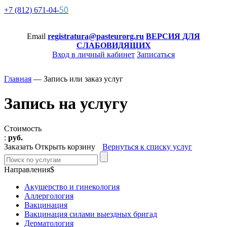
50
+7 (812)
671-
04-
Email
registratura@pasteurorg.ru
ВЕРСИЯ ДЛЯ
СЛАБОВИДЯЩИХ
Вход в личный кабинет
Записаться
Главная
—
Запись или заказ услуг
Запись на услугу
Стоимость
:
руб.
Заказать
Открыть корзину
Вернуться к списку услуг
Направления$
Акушерство и гинекология
Аллергология
Вакцинация
Вакцинация силами выездных бригад
Дерматология