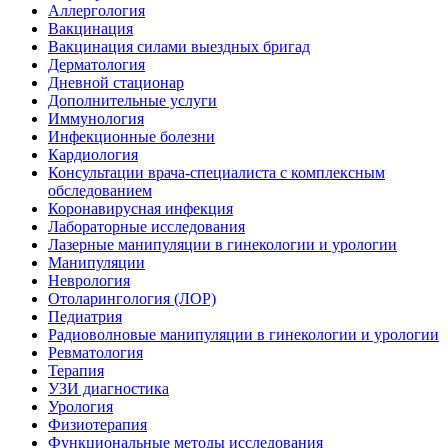
Аллергология
Вакцинация
Вакцинация силами выездных бригад
Дерматология
Дневной стационар
Дополнительные услуги
Иммунология
Инфекционные болезни
Кардиология
Консультации врача-специалиста с комплексным
обследованием
Коронавирусная инфекция
Лабораторные исследования
Лазерные манипуляции в гинекологии и урологии
Манипуляции
Неврология
Отоларингология (ЛОР)
Педиатрия
Радиоволновые манипуляции в гинекологии и урологии
Ревматология
Терапия
УЗИ диагностика
Урология
Физиотерапия
Функциональные методы исследования