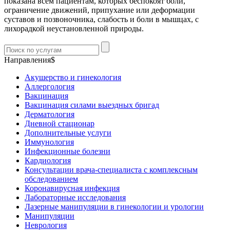
показана всем пациентам, которых беспокоят боли,
ограничение движений, припухание или деформации
суставов и позвоночника, слабость и боли в мышцах, с
лихорадкой неустановленной природы.
Направления$
Акушерство и гинекология
Аллергология
Вакцинация
Вакцинация силами выездных бригад
Дерматология
Дневной стационар
Дополнительные услуги
Иммунология
Инфекционные болезни
Кардиология
Консультации врача-специалиста с комплексным
обследованием
Коронавирусная инфекция
Лабораторные исследования
Лазерные манипуляции в гинекологии и урологии
Манипуляции
Неврология