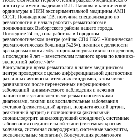
института имени академика И.П. Павлова и клинической
ординатуры в НИИ экспериментальной медицины АМН
СССР, Поликарпова Т.В. получила специализацию по
ревматологии и начала работать ревматологом в
поликлиниках Выборгского района нашего города.
Последние 24 года она работала в Городском
ревматологическом центре (сейчас СПб ГБУЗ «Клиническая
ревматологическая больница №25»), начиная с должности
врача-ревматолога амбулаторно-консультативного отделения,
а последние 9 лет – заместителем главного врача по клинико-
экспертной работе.<br/>
Консультации врача-ревматолога в нашем медицинском
центре проводятся с целью дифференциальной диагностики
различных аутовоспалительных синдромов, в том числе
развившихся после перенесенных инфекционных
заболеваний, динамического наблюдения и лечения
пациентов с установленными ревматологическими
диагнозами, такими как воспалительные заболевания
суставов (ревматоидный артрит, псориатический артрит,
реактивный артрит) и позвоночника (аксиальный
спондилоартрит, анкилозирующий спондилит), системные
заболевания соединительной ткани (системная красная
волчанка, системная склеродермия, системные васкулиты,
воспалительные миопатии). Консультация ревматолога