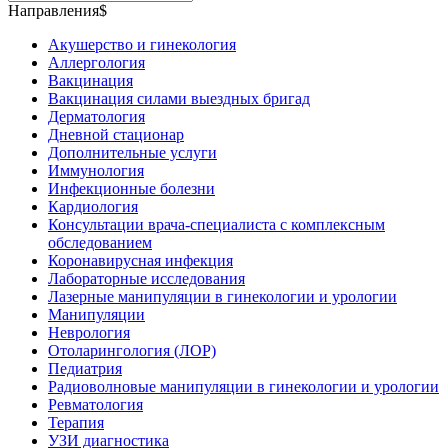
Направления$
Акушерство и гинекология
Аллергология
Вакцинация
Вакцинация силами выездных бригад
Дерматология
Дневной стационар
Дополнительные услуги
Иммунология
Инфекционные болезни
Кардиология
Консультации врача-специалиста с комплексным
обследованием
Коронавирусная инфекция
Лабораторные исследования
Лазерные манипуляции в гинекологии и урологии
Манипуляции
Неврология
Отоларингология (ЛОР)
Педиатрия
Радиоволновые манипуляции в гинекологии и урологии
Ревматология
Терапия
УЗИ диагностика