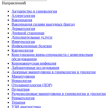
Направления$
Акушерство и гинекология
Аллергология
Вакцинация
Вакцинация силами выездных бригад
Дерматология
Дневной стационар
Дополнительные услуги
Иммунология
Инфекционные болезни
Кардиология
Консультации врача-специалиста с комплексным
обследованием
Коронавирусная инфекция
Лабораторные исследования
Лазерные манипуляции в гинекологии и урологии
Манипуляции
Неврология
Отоларингология (ЛОР)
Педиатрия
Радиоволновые манипуляции в гинекологии и урологии
Ревматология
Терапия
УЗИ диагностика