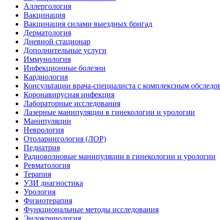
Аллергология
Вакцинация
Вакцинация силами выездных бригад
Дерматология
Дневной стационар
Дополнительные услуги
Иммунология
Инфекционные болезни
Кардиология
Консультации врача-специалиста с комплексным обследо
Коронавирусная инфекция
Лабораторные исследования
Лазерные манипуляции в гинекологии и урологии
Манипуляции
Неврология
Отоларингология (ЛОР)
Педиатрия
Радиоволновые манипуляции в гинекологии и урологии
Ревматология
Терапия
УЗИ диагностика
Урология
Физиотерапия
Функциональные методы исследования
Эндокринология