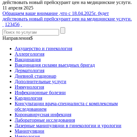
11 апреля 2025
Обращаем ваше внимание ,что с 18.04.2025г. будет
действовать новый прейскурант цен на медицинские услуги.
1
2
3
4
5
6
Направления$
Акушерство и гинекология
Аллергология
Вакцинация
Вакцинация силами выездных бригад
Дерматология
Дневной стационар
Дополнительные услуги
Иммунология
Инфекционные болезни
Кардиология
Консультации врача-специалиста с комплексным
обследованием
Коронавирусная инфекция
Лабораторные исследования
Лазерные манипуляции в гинекологии и урологии
Манипуляции
Неврология