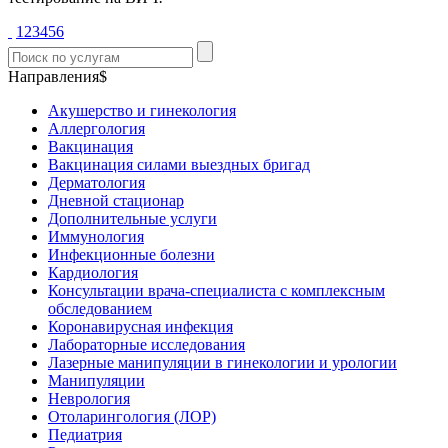
1
2
3
4
5
6
Направления$
Акушерство и гинекология
Аллергология
Вакцинация
Вакцинация силами выездных бригад
Дерматология
Дневной стационар
Дополнительные услуги
Иммунология
Инфекционные болезни
Кардиология
Консультации врача-специалиста с комплексным
обследованием
Коронавирусная инфекция
Лабораторные исследования
Лазерные манипуляции в гинекологии и урологии
Манипуляции
Неврология
Отоларингология (ЛОР)
Педиатрия